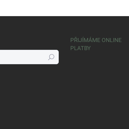
PŘIJÍMÁME ONLINE
PLATBY
Hledat