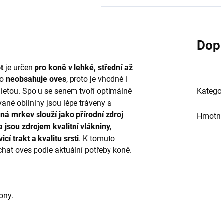
Dop
ot
je určen
pro koně v lehké, střední až
o
neobsahuje oves
, proto je vhodné i
ietou. Spolu se senem tvoří optimálně
Katego
né obilniny jsou lépe tráveny a
ná mrkev slouží jako přírodní zdroj
Hmotn
 jsou zdrojem kvalitní vlákniny,
cí trakt a kvalitu srsti
. K tomuto
hat oves podle aktuální potřeby koně.
pony.