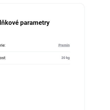
lňkové parametry
rie
:
Premin
ost
:
20 kg