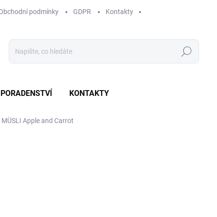
Obchodní podmínky
GDPR
Kontakty
Hledat
PORADENSTVÍ
KONTAKTY
MÜSLI Apple and Carrot
693,90 Kč
Měrná
NA OBJEDNÁNÍ U DODAVA
cena:
−
+