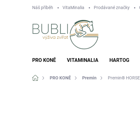
Přejít
Náš příběh
VitaMinalia
Prodávané značky
na
obsah
PRO KONĚ
VITAMINALIA
HARTOG
Domů
PRO KONĚ
Premin
Premin® HORSE 