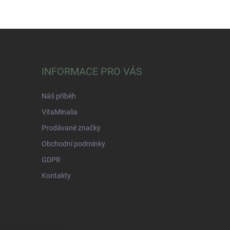
INFORMACE PRO VÁS
Náš příběh
VitaMinalia
Prodávané značky
Obchodní podmínky
GDPR
Kontakty