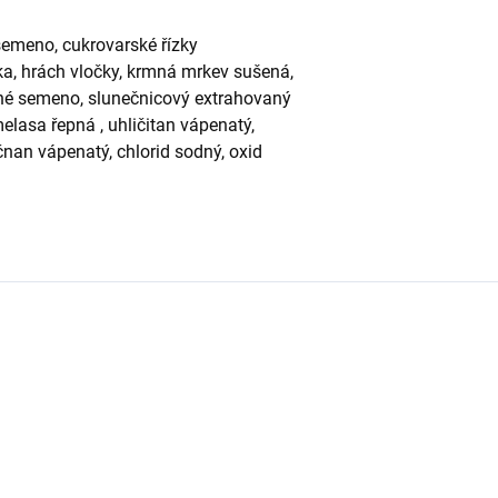
semeno, cukrovarské řízky
ka, hrách vločky, krmná mrkev sušená,
ěné semeno, slunečnicový extrahovaný
melasa řepná , uhličitan vápenatý,
nan vápenatý, chlorid sodný, oxid