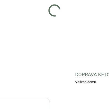
Doplňkové krmivo bez obsahu
zátěži.
DETAILNÍ INFORMACE
DOPRAVA KE D
Vašeho domu.