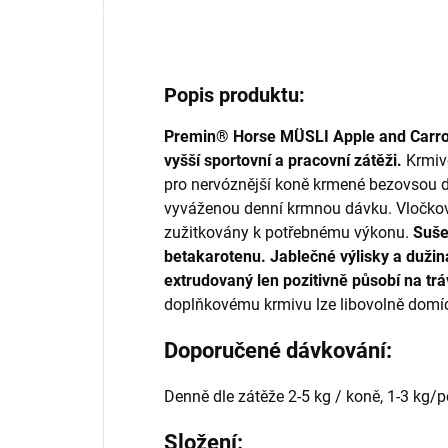
Popis produktu:
Premin® Horse MÜSLI Apple and Carr
vyšší sportovní a pracovní zátěži.
Krmiv
pro nervóznější koně krmené bezovsou d
vyváženou denní krmnou dávku. Vločkova
zužitkovány k potřebnému výkonu.
Suše
betakarotenu. Jablečné výlisky a dužina
extrudovaný len pozitivně působí na trávi
doplňkovému krmivu lze libovolně domíc
Doporučené dávkování:
Denně dle zátěže 2-5 kg / koně, 1-3 kg/
Složení: