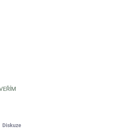
 ovsa pro koně v různé pracovní a sportovní
ZEPTAT SE
VEŘÍM
Diskuze