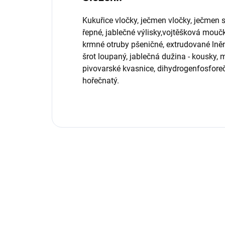
Kukuřice vločky, ječmen vločky, ječmen 
řepné, jablečné výlisky,vojtěšková mouč
krmné otruby pšeničné, extrudované ln
šrot loupaný, jablečná dužina - kousky, 
pivovarské kvasnice, dihydrogenfosforeč
hořečnatý.