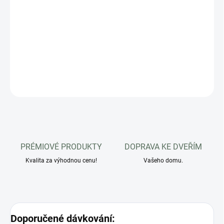
intenzivní trénink)
. Obsahuje 70% tuku jako zdroj vysoce
stravitelné energie pro výkon koně. Flavonoidy z
ostropestřecového výlisku mají hepatoprotektivní účinky a vitamín
E slouží tělu jako přirozený antioxidant.
DETAILNÍ INFORMACE
ZEPTAT SE
PRÉMIOVÉ PRODUKTY
DOPRAVA KE DVEŘÍM
Kvalita za výhodnou cenu!
Vašeho domu.
Doporučené dávkování: