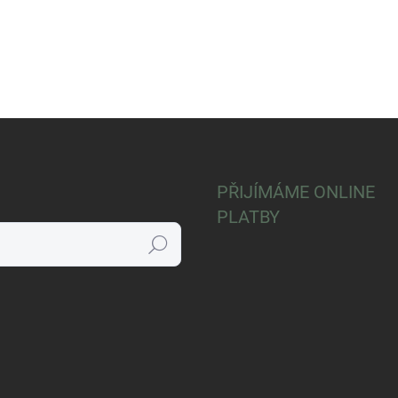
PŘIJÍMÁME ONLINE
PLATBY
Hledat