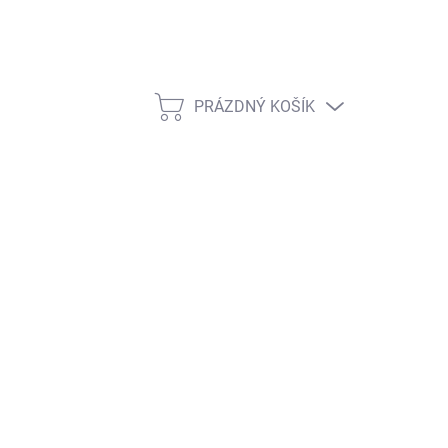
PRÁZDNÝ KOŠÍK
NÁKUPNÍ
KOŠÍK