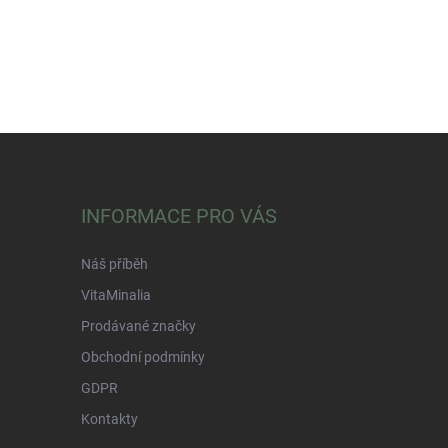
INFORMACE PRO VÁS
Náš příběh
VitaMinalia
Prodávané značky
Obchodní podmínky
GDPR
Kontakty