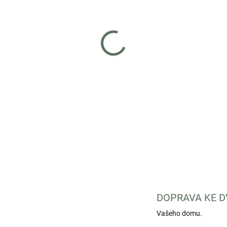
−
+
Premin® plus KC
je mineráln
chovu v plné zátěži jako pre
posiluje pevnost cévních st
krvácení. Vitamin K3 snižuje
faktorů.
DETAILNÍ INFORMACE
DOPRAVA KE D
Vašeho domu.