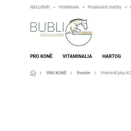
Přejít
Náš příběh
VitaMinalia
Prodávané značky
na
obsah
PRO KONĚ
VITAMINALIA
HARTOG
Domů
PRO KONĚ
Premin
Premin® plus K