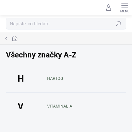
Přejít
na
obsah
Hledat
Domů
Všechny značky A-Z
H
HARTOG
V
VITAMINALIA