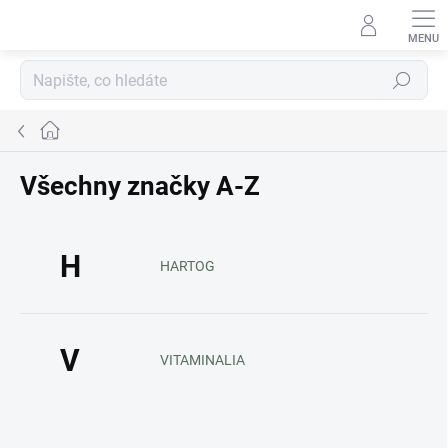
Přejít
na
obsah
Hledat
Domů
Všechny značky A-Z
H
HARTOG
V
VITAMINALIA